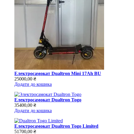
Електросамокат Dualtron Mini 17Ah BU
25000,00
₴
Додати до кошика
Електросамокат Dualtron Togo
35400,00
₴
Додати до кошика
Електросамокат Dualtron Togo Limited
51700,00
₴