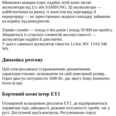
Minimotors використовує надійні літій-іонні тягові
акумулятори від LG або SAMSUNG. Ці акумулятори —
найбезпечніші на ринку, із захистом від перезаряду й
перерозряду — не зареєстровано жодного випадку займання
на відміну від конкурентів.
Термін служби — понад п’ять років і понад 50 000 км пробігу.
Збираються із сучасних елементів високої ємності —
акумулятори надійні й довговічні.
У цього самоката акумулятор ємністю Li-Ion 36V 15Ah 540
Wh.
Динаміка розгону
Цей електросамокат із вражаючими динамічними
характеристиками, незважаючи на свій невеликий розмір.
Один двигун потужністю 1000 Вт. дає змогу йому впевнено
їхати вгору.
Бортовий комп'ютер EY1
Оснащений кольоровим дисплеєм EY1, де відображаються
параметри їзди, швидкості, режими потужності, пробіг, час у
русі. Доступний круїз-контроль. Регулювання старту.