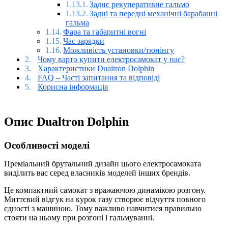
Заднє рекуперативне гальмо
Задні та передні механічні барабанні
гальма
Фара та габаритні вогні
Час зарядки
Можливість установки/тюнінгу
Чому варто купити електросамокат у нас?
Характеристики Dualtron Dolphin
FAQ – Часті запитання та відповіді
Корисна інформація
Опис Dualtron Dolphin
Особливості моделі
Преміальний брутальний дизайн цього електросамоката
виділить вас серед власників моделей інших брендів.
Це компактний самокат з вражаючою динамікою розгону.
Миттєвий відгук на курок газу створює відчуття повного
єдності з машиною. Тому важливо навчитися правильно
стояти на ньому при розгоні і гальмуванні.