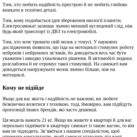
Тим, хто любить надійність пристрою й не любить глибоко
вникати в технічні деталі.
Тим, кому подобається ідея збереження екології планети.
Електросамокат залишає значно менший вуглецевий слід, ніж
будь-який транспорт із ДВЗ та електромобілі.
Тим, хто хоче тримати свій мозок у тонусі. У наукових
дослідженнях виявили, що їзда на мотоциклі стимулює роботу
нейронів і нейронних зв’язків, бо доводиться весь час бути
уважним і швидко ухвалювати рішення. В автомобілі людина
розслаблена й не отримує такої стимуляції. На самокаті вам
доводиться напружувати мозок значно більше, ніж на
мотоциклі.
Кому не підійде
Якщо для вас якість і надійність не важливі, ви любите
безкінечно возитися з технікою, тоді, ймовірно, вам підійдуть
пропозиції інших брендів, які часто дешевші.
Ця модель важить 21 кг. Якщо ви живете в квартирі й для вас
нереально піднімати в квартиру самокат із такою вагою, то він
вам не підходить. Зв’яжіться з нашим спеціалістом, щоб
отримати консультацію, який самокат підходить під ваші