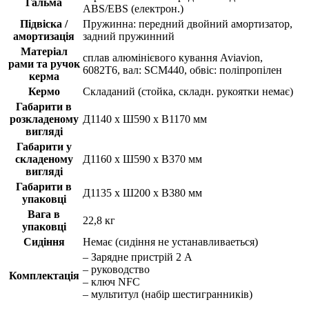
Гальма
ABS/EBS (електрон.)
Підвіска /
Пружинна: передний двойний амортизатор,
амортизація
задний пружинний
Матеріал
сплав алюмінієвого кування Aviavion,
рами та ручок
6082T6, вал: SCM440, обвіс: поліпропілен
керма
Кермо
Складаний (стойка, складн. рукоятки немає)
Габарити в
розкладеному
Д1140 х Ш590 х В1170 мм
вигляді
Габарити у
складеному
Д1160 х Ш590 х В370 мм
вигляді
Габарити в
Д1135 х Ш200 х В380 мм
упаковці
Вага в
22,8 кг
упаковці
Сидіння
Немає (сидіння не устанавливаеться)
– Зарядне пристрій 2 A
– руководство
Комплектація
– ключ NFC
– мультитул (набір шестигранників)