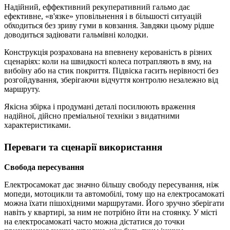
Надійний, еффективний рекуперативний гальмо дає
ефективне, «в'язке» уповільнення і в більшості ситуацій
обходиться без зриву гуми в ковзання. Завдяки цьому рідше
доводиться задіювати гальмівні колодки.
Конструкція розрахована на впевнену керованість в різних
сценаріях: коли на швидкості колеса потрапляють в яму, на
вибоїну або на стик покриття. Підвіска гасить нерівності без
розгойдування, зберігаючи відчуття контролю незалежно від
маршруту.
Якісна збірка і продумані деталі посилюють враження
надійної, дійсно преміальної техніки з видатними
характеристиками.
Переваги та сценарії використання
Свобода пересування
Електросамокат дає значно більшу свободу пересування, ніж
мопеди, мотоцикли та автомобілі, тому що на електросамокаті
можна їхати пішохідними маршрутами. Його зручно зберігати
навіть у квартирі, за ним не потрібно йти на стоянку. У місті
на електросамокаті часто можна дістатися до точки