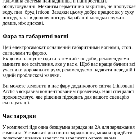
гальмівна система найнадійніша й найпростіша в
обслуговуванні. Механізм герметично закритий, не пропускає
воду, пил, бруд і пісок. Завдяки цьому добре працює як у суху
погоду, так і в дощову погоду. Барабанні колодки служать
довше, ніж дискові.
Фара та габаритні вогні
Цей електросамокат оснащений габаритними вогнями, стоп-
сигналами та фарою.
Якщо ви плануєте їздити в темний час доби, рекомендуємо
вмикати все освітлення, яке у вас є. Щоб вас краще бачили всі
учасники дорожнього руху, рекомендуємо надягати передній і
задній проблискові маячки.
Ви можете замовити в нас фару додаткового світла (лінзовані
Arctic з яскравим концентрованим променем). Наш спеціаліст
проконсультує, яке рішення підходить для вашого сценарію
експлуатації.
Час зарядки
У комплекті йде одна безшумна зарядка на 2A для заряджання
самоката. У самокаті два порти заряджання, можна придбати
додаткову швидку зарядку та заряджати одразу двома