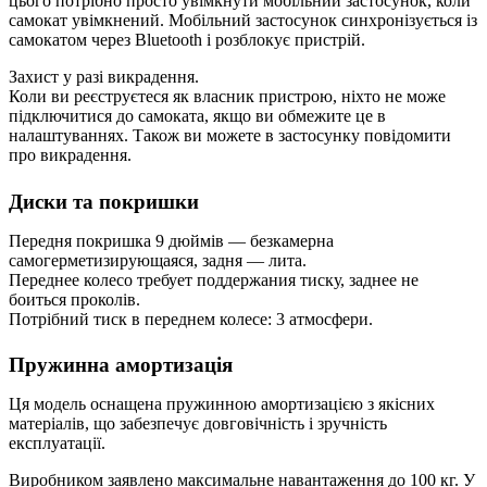
цього потрібно просто увімкнути мобільний застосунок, коли
самокат увімкнений. Мобільний застосунок синхронізується із
самокатом через Bluetooth і розблокує пристрій.
Захист у разі викрадення.
Коли ви реєструєтеся як власник пристрою, ніхто не може
підключитися до самоката, якщо ви обмежите це в
налаштуваннях. Також ви можете в застосунку повідомити
про викрадення.
Диски та покришки
Передня покришка 9 дюймів — безкамерна
самогерметизирующаяся, задня — лита.
Переднее колесо требует поддержания тиску, заднее не
боиться проколів.
Потрібний тиск в переднем колесе: 3 атмосфери.
Пружинна амортизація
Ця модель оснащена пружинною амортизацією з якісних
матеріалів, що забезпечує довговічність і зручність
експлуатації.
Виробником заявлено максимальне навантаження до 100 кг. У