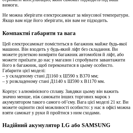
вимоги.
Не можна зберігати електросамокат за мінусової температури.
Якщо вам ніде його зберігати, він вам не підходить.
Компактні габарити та вага
Цей електросамокат поміститься в багажник майже будь-якої
машини. Він входить у будь-який ліфт без складання. Ви
можете рулеткою виміряти багажник автомобіля й ліфт, або
можете приїхати до нас у магазин і спробувати завантажити
його в багажник, щоб переконатися в цьому особисто.
Габарити цієї моделі:
– у складеному стані Д1160 х Ш590 х В370 мм;
– у розкладеному стані Д1140 х Ш590 х В1170 мм.
Корпус з алюмінієвого сплаву. Завдяки цьому він важить
значно менше, ніж самокати інших торгових марок з
акумулятором такого самого об’єму. Вага цієї моделі 21 кг. Ви
можете оцінити свої можливості особисто: у нас в офісі можна
взяти самокат у руки й пройтися з ним сходами.
Надійний акумулятор LG або SAMSUNG