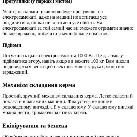
Прогулянки (у парках і містом)
Уявіть, наскільки цікавішою буде прогулянка на
електросамокаті, адже на машині не встигаєш усе
роздивитися, пішки не встигаєш усе обійти. На
електросамокаті за той самий час ви зможете отримати значно
більше вражень, побачити значно більше пам’яток.
Підйоми
Потужність цього електросамоката 1000 Вт. Це дає змогу
підійматися вгору, навіть якщо ви важите 100 кг. Вам ніколи
не доведеться вести цей електросамокат у руках, якщо він
заряджений.
Механізм складання керма
Простий, зручний механізм складання керма. Легко скласти й
покласти в багажник машини. Фіксується не лише в
розкладеному вигляді, а й у складеному. У складеному вигляді
можна нести, тримаючи за стійку керма.
Екіпірування та безпека
Обов’язково потрібно надягати мотошолом і рукавички.