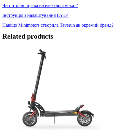
Чи потрібні права на електросамокат?
Інструкція з налаштування EYE4
Навіщо Minimotors створила Teverun як окремий бренд?
Related products