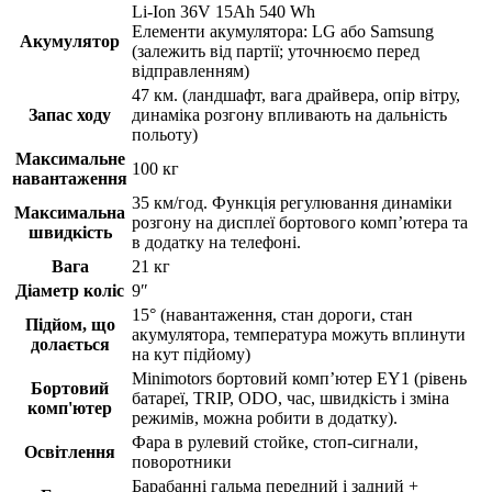
Li-Ion 36V 15Ah 540 Wh
Елементи акумулятора: LG або Samsung
Акумулятор
(залежить від партії; уточнюємо перед
відправленням)
47 км. (ландшафт, вага драйвера, опір вітру,
Запас ходу
динаміка розгону впливають на дальність
польоту)
Максимальне
100 кг
навантаження
35 км/год. Функція регулювання динаміки
Максимальна
розгону на дисплеї бортового комп’ютера та
швидкість
в додатку на телефоні.
Вага
21 кг
Діаметр коліс
9″
15° (навантаження, стан дороги, стан
Підйом, що
акумулятора, температура можуть вплинути
долається
на кут підйому)
Minimotors бортовий комп’ютер EY1 (рівень
Бортовий
батареї, TRIP, ODO, час, швидкість і зміна
комп'ютер
режимів, можна робити в додатку).
Фара в рулевий стойке, стоп-сигнали,
Освітлення
поворотники
Барабанні гальма передний і задний +