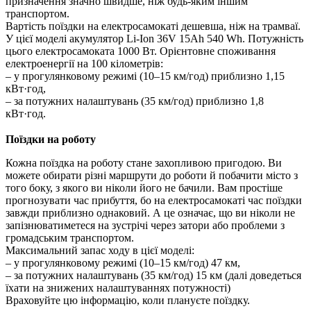
призначення значно швидше, ніж будь-яким іншим
транспортом.
Вартість поїздки на електросамокаті дешевша, ніж на трамваї.
У цієї моделі акумулятор Li-Ion 36V 15Ah 540 Wh. Потужність
цього електросамоката 1000 Вт. Орієнтовне споживання
електроенергії на 100 кілометрів:
– у прогулянковому режимі (10–15 км/год) приблизно 1,15
кВт·год,
– за потужних налаштувань (35 км/год) приблизно 1,8
кВт·год.
Поїздки на роботу
Кожна поїздка на роботу стане захопливою пригодою. Ви
можете обирати різні маршрути до роботи й побачити місто з
того боку, з якого ви ніколи його не бачили. Вам простіше
прогнозувати час прибуття, бо на електросамокаті час поїздки
завжди приблизно однаковий. А це означає, що ви ніколи не
запізнюватиметеся на зустрічі через затори або проблеми з
громадським транспортом.
Максимальний запас ходу в цієї моделі:
– у прогулянковому режимі (10–15 км/год) 47 км,
– за потужних налаштувань (35 км/год) 15 км (далі доведеться
їхати на знижених налаштуваннях потужності)
Враховуйте цю інформацію, коли плануєте поїздку.