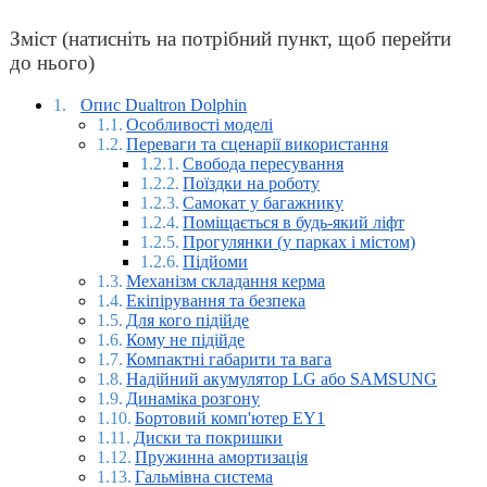
Зміст (натисніть на потрібний пункт, щоб перейти
до нього)
Опис Dualtron Dolphin
Особливості моделі
Переваги та сценарії використання
Свобода пересування
Поїздки на роботу
Самокат у багажнику
Поміщається в будь-який ліфт
Прогулянки (у парках і містом)
Підйоми
Механізм складання керма
Екіпірування та безпека
Для кого підійде
Кому не підійде
Компактні габарити та вага
Надійний акумулятор LG або SAMSUNG
Динаміка розгону
Бортовий комп'ютер EY1
Диски та покришки
Пружинна амортизація
Гальмівна система