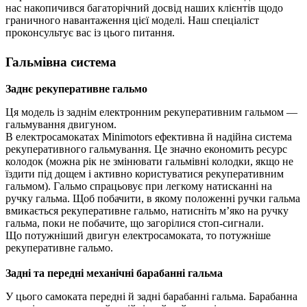
нас накопичився багаторічний досвід наших клієнтів щодо
граничного навантаження цієї моделі. Наш спеціаліст
проконсультує вас із цього питання.
Гальмівна система
Заднє рекуперативне гальмо
Ця модель із заднім електронним рекуперативним гальмом —
гальмування двигуном.
В електросамокатах Minimotors ефективна й надійна система
рекуперативного гальмування. Це значно економить ресурс
колодок (можна рік не змінювати гальмівні колодки, якщо не
їздити під дощем і активно користуватися рекуперативним
гальмом). Гальмо спрацьовує при легкому натисканні на
ручку гальма. Щоб побачити, в якому положенні ручки гальма
вмикається рекуперативне гальмо, натисніть м’яко на ручку
гальма, поки не побачите, що загорілися стоп-сигнали.
Що потужніший двигун електросамоката, то потужніше
рекуперативне гальмо.
Задні та передні механічні барабанні гальма
У цього самоката передні й задні барабанні гальма. Барабанна