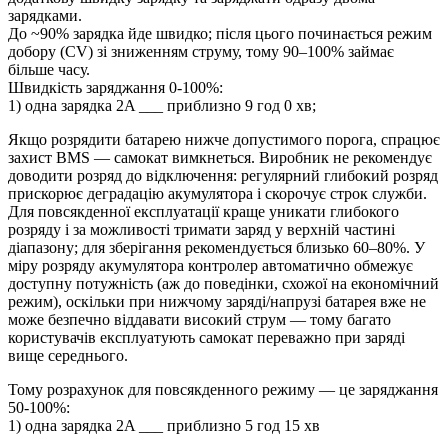
зарядками.
До ~90% зарядка йде швидко; після цього починається режим
добору (CV) зі зниженням струму, тому 90–100% займає
більше часу.
Швидкість заряджання 0-100%:
1) одна зарядка 2A ___ приблизно 9 год 0 хв;
Якщо розрядити батарею нижче допустимого порога, спрацює
захист BMS — самокат вимкнеться. Виробник не рекомендує
доводити розряд до відключення: регулярний глибокий розряд
прискорює деградацію акумулятора і скорочує строк служби.
Для повсякденної експлуатації краще уникати глибокого
розряду і за можливості тримати заряд у верхній частині
діапазону; для зберігання рекомендується близько 60–80%. У
міру розряду акумулятора контролер автоматично обмежує
доступну потужність (аж до поведінки, схожої на економічний
режим), оскільки при нижчому заряді/напрузі батарея вже не
може безпечно віддавати високий струм — тому багато
користувачів експлуатують самокат переважно при заряді
вище середнього.
Тому розрахунок для повсякденного режиму — це заряджання
50-100%:
1) одна зарядка 2A ___ приблизно 5 год 15 хв