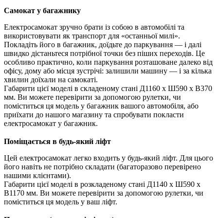
Самокат у багажнику
Електросамокат зручно брати із собою в автомобілі та
використовувати як транспорт для «останньої милі».
Покладіть його в багажник, доїдьте до паркування — і далі
швидко дістаньтеся потрібної точки без піших переходів. Це
особливо практично, коли паркування розташоване далеко від
офісу, дому або місця зустрічі: залишили машину — і за кілька
хвилин доїхали на самокаті.
Габарити цієї моделі в складеному стані Д1160 х Ш590 х В370
мм. Ви можете перевірити за допомогою рулетки, чи
поміститься ця модель у багажник вашого автомобіля, або
приїхати до нашого магазину та спробувати покласти
електросамокат у багажник.
Поміщається в будь-який ліфт
Цей електросамокат легко входить у будь-який ліфт. Для цього
його навіть не потрібно складати (багаторазово перевірено
нашими клієнтами).
Габарити цієї моделі в розкладеному стані Д1140 х Ш590 х
В1170 мм. Ви можете перевірити за допомогою рулетки, чи
поміститься ця модель у ваш ліфт.