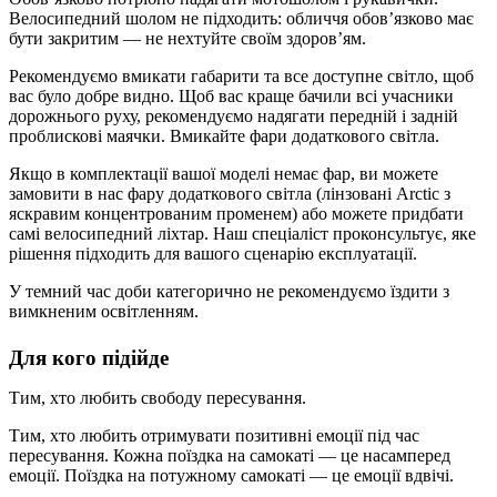
Велосипедний шолом не підходить: обличчя обов’язково має
бути закритим — не нехтуйте своїм здоров’ям.
Рекомендуємо вмикати габарити та все доступне світло, щоб
вас було добре видно. Щоб вас краще бачили всі учасники
дорожнього руху, рекомендуємо надягати передній і задній
проблискові маячки. Вмикайте фари додаткового світла.
Якщо в комплектації вашої моделі немає фар, ви можете
замовити в нас фару додаткового світла (лінзовані Arctic з
яскравим концентрованим променем) або можете придбати
самі велосипедний ліхтар. Наш спеціаліст проконсультує, яке
рішення підходить для вашого сценарію експлуатації.
У темний час доби категорично не рекомендуємо їздити з
вимкненим освітленням.
Для кого підійде
Тим, хто любить свободу пересування.
Тим, хто любить отримувати позитивні емоції під час
пересування. Кожна поїздка на самокаті — це насамперед
емоції. Поїздка на потужному самокаті — це емоції вдвічі.