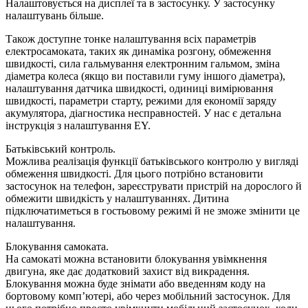
Налаштовується на дисплеї та в застосунку. У застосунку
налаштувань більше.
Також доступне тонке налаштування всіх параметрів
електросамоката, таких як динаміка розгону, обмеження
швидкості, сила гальмування електронним гальмом, зміна
діаметра колеса (якщо ви поставили гуму іншого діаметра),
налаштування датчика швидкості, одиниці вимірювання
швидкості, параметри старту, режими для економії заряду
акумулятора, діагностика несправностей. У нас є детальна
інструкція з налаштування EY.
Батьківський контроль.
Можлива реалізація функції батьківського контролю у вигляді
обмеження швидкості. Для цього потрібно встановити
застосунок на телефон, зареєструвати пристрій на дорослого й
обмежити швидкість у налаштуваннях. Дитина
підключатиметься в гостьовому режимі й не зможе змінити це
налаштування.
Блокування самоката.
На самокаті можна встановити блокування увімкнення
двигуна, яке дає додатковий захист від викрадення.
Блокування можна буде знімати або введенням коду на
бортовому комп’ютері, або через мобільний застосунок. Для