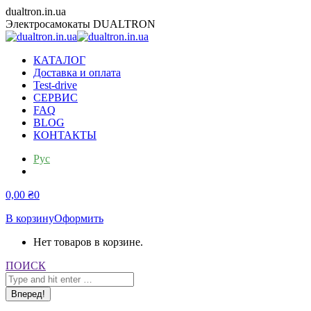
Перейти
dualtron.in.ua
к
Электросамокаты DUALTRON
содержанию
КАТАЛОГ
Доставка и оплата
Test-drive
СЕРВИС
FAQ
BLOG
КОНТАКТЫ
Рус
Укр
0,00
₴
0
В корзину
Оформить
Нет товаров в корзине.
Поиск:
ПОИСК