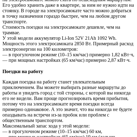
Его удобно хранить даже в квартире, за ним не нужно идти на
стоянку. В городе на электросамокате часто можно добраться
в точку назначения гораздо быстрее, чем на любом другом
транспорте.
Стоимость поездки на электросамокате дешевле, чем на
трамвае.
У этой модели аккумулятор Li-Ion 52V 21Ah 1092 Wh.
Мощность этого электросамоката 2850 Вт. Примерный расход
электроэнергии на 100 километров:
— в прогулочном режиме (10–15 км/час) примерно 1,82 кВт·ч,
— при мощных настройках (65 км/час) примерно 2,87 кВт·ч.
Поездки на работу
Каждая поездка на работу станет увлекательным
приключением. Вы можете выбирать разные маршруты до
работы и увидеть город с той стороны, с которой вы никогда
его не видели. Вам проще прогнозировать время прибытия,
потому что на электросамокате время поездки всегда
примерно одинаковое. А это значит, что вы никогда не будете
опаздывать на встречи из-за пробок или проблем с
общественным транспортом.
Максимальный запас хода у этой модели:
— в прогулочном режиме (10–15 км/час) 60 км,
— при мощных настройках (65 км/час) 19 км (дальше