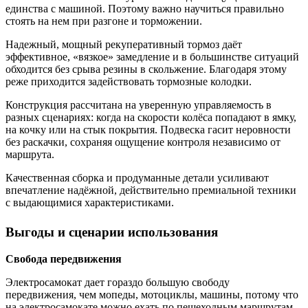
единства с машиной. Поэтому важно научиться правильно
стоять на нем при разгоне и торможении.
Надежный, мощный рекуперативный тормоз даёт
эффективное, «вязкое» замедление и в большинстве ситуаций
обходится без срыва резины в скольжение. Благодаря этому
реже приходится задействовать тормозные колодки.
Конструкция рассчитана на уверенную управляемость в
разных сценариях: когда на скорости колёса попадают в ямку,
на кочку или на стык покрытия. Подвеска гасит неровности
без раскачки, сохраняя ощущение контроля независимо от
маршрута.
Качественная сборка и продуманные детали усиливают
впечатление надёжной, действительно премиальной техники
с выдающимися характеристиками.
Выгоды и сценарии использования
Свобода передвижения
Электросамокат дает гораздо большую свободу
передвижения, чем мопеды, мотоциклы, машины, потому что
на электросамокате можно ехать по пешеходным маршрутам.