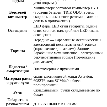
подъём
угол подъема)
Минимоторс бортовой компьютер EY3
Бортовой
(уровень батареи, TRIP, ODO, время,
компьютер
скорость и изменение режимов, можно
делать в приложении).
LED фара, LED огни габариты, задние
Освещение
огни, стоп сигнал, двойные LED лампы
освещения
Передние — Барабанные механические +
электронный рекуперативный тормоз
(торможение двигателем). Задние —
Тормоза
Барабанные механические + электронный
рекуперативный тормоз (торможение
двигателем)
Подвеска /
Эластомерная с пружинами
амортизация
сплав алюминиевой ковки Aviavion,
Материал рамы
6082T6, вал: SCM440, обвес:
и ручек луля
полипропилен
Складываемый, ручки cкладываемые по
Руль
бокам
Габариты в
разложенном
Д1165 х Ш600 х В1170 мм