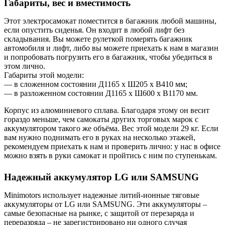
Габариты, вес и вместимость
Этот электросамокат поместится в багажник любой машины,
если опустить сиденья. Он входит в любой лифт без
складывания. Вы можете рулеткой померять багажник
автомобиля и лифт, либо вы можете приехать к нам в магазин
и попробовать погрузить его в багажник, чтобы убедиться в
этом лично.
Габариты этой модели:
— в сложенном состоянии Д1165 х Ш205 х В410 мм;
— в разложенном состоянии Д1165 х Ш600 х В1170 мм.
Корпус из алюминиевого сплава. Благодаря этому он весит
гораздо меньше, чем самокаты других торговых марок с
аккумулятором такого же объёма. Вес этой модели 29 кг. Если
вам нужно поднимать его в руках на несколько этажей,
рекомендуем приехать к нам и проверить лично: у нас в офисе
можно взять в руки самокат и пройтись с ним по ступенькам.
Надежный аккумулятор LG или SAMSUNG
Minimotors использует надежные литий-ионные тяговые
аккумуляторы от LG или SAMSUNG. Эти аккумуляторы –
самые безопасные на рынке, с защитой от перезаряда и
переразряда – не зарегистрировано ни одного случая