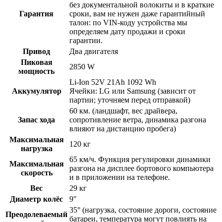
без документальной волокиты и в краткие
Гарантия
сроки, вам не нужен даже гарантийный
талон: по VIN-коду устройства мы
определяем дату продажи и сроки
гарантии.
Привод
Два двигателя
Пиковая
2850 W
мощность
Li-Ion 52V 21Ah 1092 Wh
Аккумулятор
Ячейки: LG или Samsung (зависит от
партии; уточняем перед отправкой)
60 км. (ландшафт, вес драйвера,
Запас хода
сопротивление ветра, динамика разгона
влияют на дистанцию пробега)
Максимальная
120 кг
нагрузка
65 км/ч. Функция регулировки динамики
Максимальная
разгона на дисплее бортового компьютера
скорость
и в приложении на телефоне.
Вес
29 кг
Диаметр колёс
9″
35° (нагрузка, состояние дороги, состояние
Преодолеваемый
батареи, температура могут повлиять на