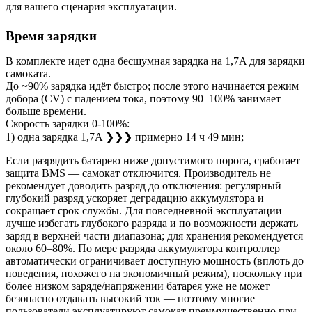
для вашего сценария эксплуатации.
Время зарядки
В комплекте идет одна бесшумная зарядка на 1,7A для зарядки
самоката.
До ~90% зарядка идёт быстро; после этого начинается режим
добора (CV) с падением тока, поэтому 90–100% занимает
больше времени.
Скорость зарядки 0-100%:
1) одна зарядка 1,7A ❯❯❯ примерно 14 ч 49 мин;
Если разрядить батарею ниже допустимого порога, сработает
защита BMS — самокат отключится. Производитель не
рекомендует доводить разряд до отключения: регулярный
глубокий разряд ускоряет деградацию аккумулятора и
сокращает срок службы. Для повседневной эксплуатации
лучше избегать глубокого разряда и по возможности держать
заряд в верхней части диапазона; для хранения рекомендуется
около 60–80%. По мере разряда аккумулятора контроллер
автоматически ограничивает доступную мощность (вплоть до
поведения, похожего на экономичный режим), поскольку при
более низком заряде/напряжении батарея уже не может
безопасно отдавать высокий ток — поэтому многие
пользователи эксплуатируют самокат преимущественно при