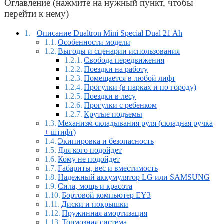
Оглавление (нажмите на нужный пункт, чтобы
перейти к нему)
Описание Dualtron Mini Special Dual 21 Ah
Особенности модели
Выгоды и сценарии использования
Свобода передвижения
Поездки на работу
Помещается в любой лифт
Прогулки (в парках и по городу)
Поездки в лесу
Прогулки с ребенком
Крутые подъемы
Механизм складывания руля (складная ручка
+ штифт)
Экипировка и безопасность
Для кого подойдет
Кому не подойдет
Габариты, вес и вместимость
Надежный аккумулятор LG или SAMSUNG
Сила, мощь и красота
Бортовой компьютер EY3
Диски и покрышки
Пружинная амортизация
Тормозная система