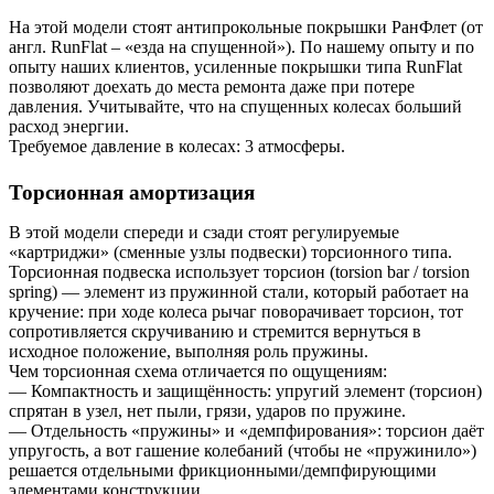
На этой модели стоят антипрокольные покрышки РанФлет (от
англ. RunFlat – «езда на спущенной»). По нашему опыту и по
опыту наших клиентов, усиленные покрышки типа RunFlat
позволяют доехать до места ремонта даже при потере
давления. Учитывайте, что на спущенных колесах больший
расход энергии.
Требуемое давление в колесах: 3 атмосферы.
Торсионная амортизация
В этой модели спереди и сзади стоят регулируемые
«картриджи» (сменные узлы подвески) торсионного типа.
Торсионная подвеска использует торсион (torsion bar / torsion
spring) — элемент из пружинной стали, который работает на
кручение: при ходе колеса рычаг поворачивает торсион, тот
сопротивляется скручиванию и стремится вернуться в
исходное положение, выполняя роль пружины.
Чем торсионная схема отличается по ощущениям:
— Компактность и защищённость: упругий элемент (торсион)
спрятан в узел, нет пыли, грязи, ударов по пружине.
— Отдельность «пружины» и «демпфирования»: торсион даёт
упругость, а вот гашение колебаний (чтобы не «пружинило»)
решается отдельными фрикционными/демпфирующими
элементами конструкции.