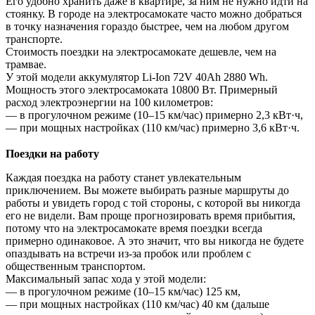
Его удобно хранить даже в квартире, за ним не нужно идти на
стоянку. В городе на электросамокате часто можно добраться
в точку назначения гораздо быстрее, чем на любом другом
транспорте.
Стоимость поездки на электросамокате дешевле, чем на
трамвае.
У этой модели аккумулятор Li-Ion 72V 40Ah 2880 Wh.
Мощность этого электросамоката 10800 Вт. Примерный
расход электроэнергии на 100 километров:
— в прогулочном режиме (10–15 км/час) примерно 2,3 кВт·ч,
— при мощных настройках (110 км/час) примерно 3,6 кВт·ч.
Поездки на работу
Каждая поездка на работу станет увлекательным
приключением. Вы можете выбирать разные маршруты до
работы и увидеть город с той стороны, с которой вы никогда
его не видели. Вам проще прогнозировать время прибытия,
потому что на электросамокате время поездки всегда
примерно одинаковое. А это значит, что вы никогда не будете
опаздывать на встречи из-за пробок или проблем с
общественным транспортом.
Максимальный запас хода у этой модели:
— в прогулочном режиме (10–15 км/час) 125 км,
— при мощных настройках (110 км/час) 40 км (дальше