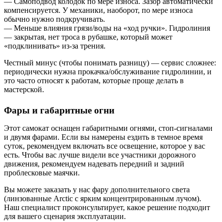
— Самоподвод колодок по мере износа. Зазор автоматически
компенсируется. У механики, наоборот, по мере износа
обычно нужно подкручивать.
— Меньше влияния грязи/воды на «ход ручки». Гидролиния
— закрытая, нет троса в рубашке, который может
«подклинивать» из-за трения.
Честный минус (чтобы понимать разницу) — сервис сложнее:
периодически нужна прокачка/обслуживание гидролинии, и
это часто относят к работам, которые проще делать в
мастерской.
Фары и габаритные огни
Этот самокат оснащен габаритными огнями, стоп-сигналами
и двумя фарами. Если вы намерены ездить в темное время
суток, рекомендуем включать все освещение, которое у вас
есть. Чтобы вас лучше видели все участники дорожного
движения, рекомендуем надевать передний и задний
проблесковые маячки.
Вы можете заказать у нас фару дополнительного света
(линзованные Arctic с ярким концентрированным лучом).
Наш специалист проконсультирует, какое решение подходит
для вашего сценария эксплуатации.