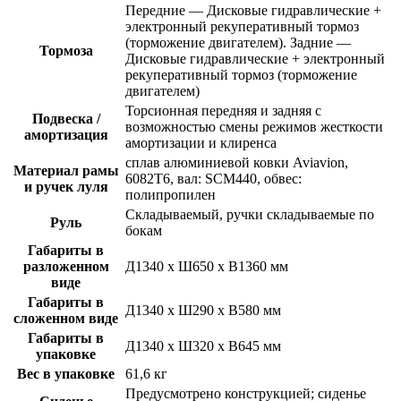
Передние — Дисковые гидравлические +
электронный рекуперативный тормоз
(торможение двигателем). Задние —
Тормоза
Дисковые гидравлические + электронный
рекуперативный тормоз (торможение
двигателем)
Торсионная передняя и задняя с
Подвеска /
возможностью смены режимов жесткости
амортизация
амортизации и клиренса
сплав алюминиевой ковки Aviavion,
Материал рамы
6082T6, вал: SCM440, обвес:
и ручек луля
полипропилен
Складываемый, ручки cкладываемые по
Руль
бокам
Габариты в
разложенном
Д1340 х Ш650 х В1360 мм
виде
Габариты в
Д1340 х Ш290 х В580 мм
сложенном виде
Габариты в
Д1340 х Ш320 х В645 мм
упаковке
Вес в упаковке
61,6 кг
Предусмотрено конструкцией; сиденье