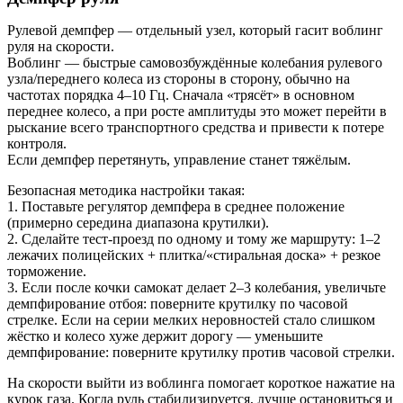
Рулевой демпфер — отдельный узел, который гасит воблинг
руля на скорости.
Воблинг — быстрые самовозбуждённые колебания рулевого
узла/переднего колеса из стороны в сторону, обычно на
частотах порядка 4–10 Гц. Сначала «трясёт» в основном
переднее колесо, а при росте амплитуды это может перейти в
рыскание всего транспортного средства и привести к потере
контроля.
Если демпфер перетянуть, управление станет тяжёлым.
Безопасная методика настройки такая:
1. Поставьте регулятор демпфера в среднее положение
(примерно середина диапазона крутилки).
2. Сделайте тест-проезд по одному и тому же маршруту: 1–2
лежачих полицейских + плитка/«стиральная доска» + резкое
торможение.
3. Если после кочки самокат делает 2–3 колебания, увеличьте
демпфирование отбоя: поверните крутилку по часовой
стрелке. Если на серии мелких неровностей стало слишком
жёстко и колесо хуже держит дорогу — уменьшите
демпфирование: поверните крутилку против часовой стрелки.
На скорости выйти из воблинга помогает короткое нажатие на
курок газа. Когда руль стабилизируется, лучше остановиться и