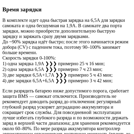
Время зарядки
В комплекте идет одна быстрая зарядка на 6,5A для зарядки
самоката и одна бесшумная на 1,9A. В самокате два порта
зарядки, можно приобрести дополнительную быструю
зарядку и заряжать сразу двумя зарядками.
До ~90% зарядка идёт быстро; после этого начинается режим
добора (CV) с падением тока, поэтому 90–100% занимает
больше времени.
Скорость зарядки 0-100%:
1) одна зарядка 1,9A ❯❯❯ примерно 25 ч 16 мин;
2) одна зарядка 6,5A ❯❯❯ примерно 7 ч 23 мин;
3) две зарядки 6,5A+1,7A ❯❯❯ примерно 5 ч 43 мин;
4) две зарядки 6,5A+6,5A ❯❯❯ примерно 3 ч 42 мин;
Если разрядить батарею ниже допустимого порога, сработает
защита BMS — самокат отключится. Производитель не
рекомендует доводить разряд до отключения: регулярный
глубокий разряд ускоряет деградацию аккумулятора и
сокращает срок службы. Для повседневной эксплуатации
лучше избегать глубокого разряда и по возможности держать
заряд в верхней части диапазона; для хранения рекомендуется
около 60–80%. По мере разряда аккумулятора контроллер
автоматически ограничивает доступную мощность (вплоть до