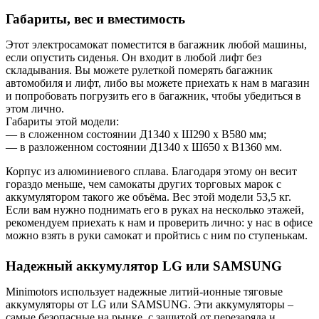
Габариты, вес и вместимость
Этот электросамокат поместится в багажник любой машины,
если опустить сиденья. Он входит в любой лифт без
складывания. Вы можете рулеткой померять багажник
автомобиля и лифт, либо вы можете приехать к нам в магазин
и попробовать погрузить его в багажник, чтобы убедиться в
этом лично.
Габариты этой модели:
— в сложенном состоянии Д1340 х Ш290 х В580 мм;
— в разложенном состоянии Д1340 х Ш650 х В1360 мм.
Корпус из алюминиевого сплава. Благодаря этому он весит
гораздо меньше, чем самокаты других торговых марок с
аккумулятором такого же объёма. Вес этой модели 53,5 кг.
Если вам нужно поднимать его в руках на несколько этажей,
рекомендуем приехать к нам и проверить лично: у нас в офисе
можно взять в руки самокат и пройтись с ним по ступенькам.
Надежный аккумулятор LG или SAMSUNG
Minimotors использует надежные литий-ионные тяговые
аккумуляторы от LG или SAMSUNG. Эти аккумуляторы –
самые безопасные на рынке, с защитой от перезаряда и