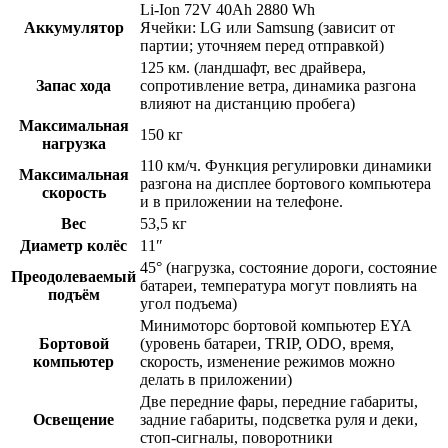
Li-Ion 72V 40Ah 2880 Wh
Аккумулятор
Ячейки: LG или Samsung (зависит от
партии; уточняем перед отправкой)
125 км. (ландшафт, вес драйвера,
Запас хода
сопротивление ветра, динамика разгона
влияют на дистанцию пробега)
Максимальная
150 кг
нагрузка
110 км/ч. Функция регулировки динамики
Максимальная
разгона на дисплее бортового компьютера
скорость
и в приложении на телефоне.
Вес
53,5 кг
Диаметр колёс
11″
45° (нагрузка, состояние дороги, состояние
Преодолеваемый
батареи, температура могут повлиять на
подъём
угол подъема)
Минимоторс бортовой компьютер EYA
Бортовой
(уровень батареи, TRIP, ODO, время,
компьютер
скорость, изменение режимов можно
делать в приложении)
Две передние фары, передние габариты,
Освещение
задние габариты, подсветка руля и деки,
стоп-сигналы, поворотники