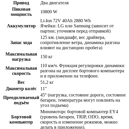
Привод
Два двигателя
Пиковая
10800 W
мощность
Li-Ion 72V 40Ah 2880 Wh
Аккумулятор
Ячейки: LG или Samsung (зависит от
партии; уточняем перед отправкой)
125 км. (ландшафт, вес драйвера,
Запас хода
сопротивление ветра, динамика разгона
влияют на дистанцию пробега)
Максимальная
150 кг
нагрузка
110 км/ч. Функция регулировки динамики
Максимальная
разгона на дисплее бортового компьютера
скорость
и в приложении на телефоне.
Вес
51,2 кг
Диаметр колёс
11″
45° (нагрузка, состояние дороги, состояние
Преодолеваемый
батареи, температура могут повлиять на
подъём
угол подъема)
Минимоторс бортовой компьютер EY4
Бортовой
(уровень батареи, TRIP, ODO, время,
компьютер
скорость и изменение режимов, можно
делать в приложении).