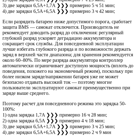
3) две зарядки 6,5A+1,7A ❯❯❯ примерно 5 ч 51 мин;
4) две зарядки 6,5A+6,5A ❯❯❯ примерно 3 ч 42 мин;
Если разрядить батарею ниже допустимого порога, сработает
защита BMS — самокат отключится. Производитель не
рекомендует доводить разряд до отключения: регулярный
глубокий разряд ускоряет деградацию аккумулятора и
сокращает срок службы. Для повседневной эксплуатации
лучше избегать глубокого разряда и по возможности держать
заряд в верхней части диапазона; для хранения рекомендуется
около 60–80%. По мере разряда аккумулятора контроллер
автоматически ограничивает доступную мощность (вплоть до
поведения, похожего на экономичный режим), поскольку при
более низком заряде/напряжении батарея уже не может
безопасно отдавать высокий ток — поэтому многие
пользователи эксплуатируют самокат преимущественно при
заряде выше среднего.
Поэтому расчет для повседневного режима это зарядка 50-
100%:
1) одна зарядка 1,7A ❯❯❯ примерно 16 ч 28 мин;
2) одна зарядка 6,5A ❯❯❯ примерно 4 ч 18 мин;
3) две зарядки 6,5A+1,7A ❯❯❯ примерно 3 ч 25 мин;
4) две зарядки 6,5A+6,5A ❯❯❯ примерно 2 ч 9 мин