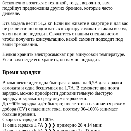
бесконечно возиться с техникой, тогда, вероятно, вам
подойдут предложения других брендов, которые часто
дешевле.
Эта модель весит 51,2 кг. Если вы живете в квартире и для вас
не реалистично поднимать в квартиру самокат с таким весом,
то он вам не подходит. Свяжитесь с нашим специалистом,
чтобы получить консультацию, какой самокат подходит под
ваши требования.
Нельзя хранить электросамокат при минусовой температуре.
Если вам негде его хранить, он вам не подходит.
Время зарядки
В комплекте идет одна быстрая зарядка на 6,5A для зарядки
самоката и одна бесшумная на 1,7A. В самокате два порта
зарядки, можно приобрести дополнительную быструю
зарядку и заряжать сразу двумя зарядками.
До ~90% зарядка идёт быстро; после этого начинается режим
добора (CV) с падением тока, поэтому 90–100% занимает
больше времени.
Скорость зарядки 0-100%:
1) одна зарядка 1,7A ❯❯❯ примерно 28 ч 14 мин;
2) одна зарядка 6,5A ❯❯❯ примерно 7 ч 23 мин;