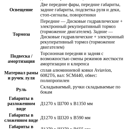
Две передние фары, передние габариты,
Освещение
задние габариты, подсветка руля и деки,
стоп-сигналы, поворотники
Передние — Дисковые гидравлические +
электронный рекуперативный тормоз
(торможение двигателем). Задние —
Тормоза
Дисковые гидравлические + электронный
рекуперативный тормоз (торможение
двигателем)
Торсионная передняя и задняя с
Подвеска /
возможностью смены режимов жесткости
амортизация
амортизации и клиренса
сплав алюминиевой ковки Aviavion,
Материал рамы
6082T6, вал: SCM440, обвес:
и ручек луля
полипропилен
Складываемый, ручки cкладываемые по
Руль
бокам
Габариты в
разложенном
Д1270 х Ш700 х В1350 мм
виде
Габариты в
Д1270 х Ш320 х В590 мм
сложенном виде
Габариты в