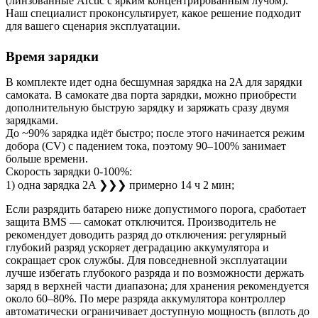
(линзованные Arctic с ярким концентрированным лучом).
Наш специалист проконсультирует, какое решение подходит
для вашего сценария эксплуатации.
Время зарядки
В комплекте идет одна бесшумная зарядка на 2A для зарядки
самоката. В самокате два порта зарядки, можно приобрести
дополнительную быструю зарядку и заряжать сразу двумя
зарядками.
До ~90% зарядка идёт быстро; после этого начинается режим
добора (CV) с падением тока, поэтому 90–100% занимает
больше времени.
Скорость зарядки 0-100%:
1) одна зарядка 2A ❯❯❯ примерно 14 ч 2 мин;
Если разрядить батарею ниже допустимого порога, сработает
защита BMS — самокат отключится. Производитель не
рекомендует доводить разряд до отключения: регулярный
глубокий разряд ускоряет деградацию аккумулятора и
сокращает срок службы. Для повседневной эксплуатации
лучше избегать глубокого разряда и по возможности держать
заряд в верхней части диапазона; для хранения рекомендуется
около 60–80%. По мере разряда аккумулятора контроллер
автоматически ограничивает доступную мощность (вплоть до