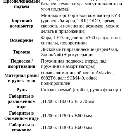
Преодолеваемый
батареи, температура могут повлиять на
подъём
угол подъема)
Минимоторс бортовой компьютер EY3
Бортовой
(уровень батареи, TRIP, ODO, время,
компьютер
скорость и изменение режимов, можно
делать в приложении).
Фара, LED-подсветка «360 град.», стоп-
Освещение
сигналы, поворотники
Дисковые гидравлические (перед+зад,
Тормоза
Zoom/Nutt) + рекуперация
Подвеска /
Пружинная подвеска (перед+зад
амортизация
пружинные амортизаторы)
сплав алюминиевой ковки Aviavion,
Материал рамы
6082T6, вал: SCM440, обвес:
и ручек луля
полипропилен
Руль
Складываемый (стойка, ручки фиксир.)
Габариты в
разложенном
Д1200 х Ш600 х В1270 мм
виде
Габариты в
Д1200 х Ш300 х В600 мм
сложенном виде
Габариты в
Д1200 х Ш300 х В600 мм
упаковке