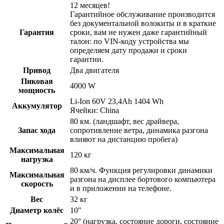
12 месяцев!
Гарантийное обслуживание производится
без документальной волокиты и в краткие
Гарантия
сроки, вам не нужен даже гарантийный
талон: по VIN-коду устройства мы
определяем дату продажи и сроки
гарантии.
Привод
Два двигателя
Пиковая
4000 W
мощность
Li-Ion 60V 23,4Ah 1404 Wh
Аккумулятор
Ячейки: China
80 км. (ландшафт, вес драйвера,
Запас хода
сопротивление ветра, динамика разгона
влияют на дистанцию пробега)
Максимальная
120 кг
нагрузка
80 км/ч. Функция регулировки динамики
Максимальная
разгона на дисплее бортового компьютера
скорость
и в приложении на телефоне.
Вес
32 кг
Диаметр колёс
10″
20° (нагрузка, состояние дороги, состояние