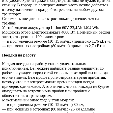
Его удобно хранить даже в квартире, за ним не нужно идти на
стоянку. В городе на электросамокате часто можно добраться
в точку назначения гораздо быстрее, чем на любом другом
транспорте.
Стоимость поездки на электросамокате дешевле, чем на
трамвае.
У этой модели аккумулятор Li-Ion 60V 23,4Ah 1404 Wh.
Мощность этого электросамоката 4000 Вт. Примерный расход
электроэнергии на 100 километров:
— в прогулочном режиме (10–15 км/час) примерно 1,76 кВт·ч,
— при мощных настройках (80 км/час) примерно 2,7 кВт·ч.
Поездки на работу
Каждая поездка на работу станет увлекательным
приключением. Вы можете выбирать разные маршруты до
работы и увидеть город с той стороны, с которой вы никогда
его не видели. Вам проще прогнозировать время прибытия,
потому что на электросамокате время поездки всегда
примерно одинаковое. А это значит, что вы никогда не будете
опаздывать на встречи из-за пробок или проблем с
общественным транспортом.
Максимальный запас хода у этой модели:
— в прогулочном режиме (10–15 км/час) 80 км,
— при мощных настройках (80 км/час) 26 км (дальше