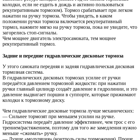
колодки, если не ездить в дождь и активно пользоваться
рекуперативным тормозом). Тормоз срабатывает при легком
нажатии на ручку тормоза. Чтобы увидеть, в каком
положении ручки тормоза включается рекуперативный
тормоз, нажмите мягко на ручку тормоза, пока не увидите, что
загорелись стоп-сигналы.
Чем мощнее двигатель электросамоката, тем мощнее
рекуперативный тормоз.
Задние и передние гидравлические дисковые тормоза
У этого самоката передняя и задняя гидравлическая дисковая
тормозная система.
В гидравлических дисковых тормозах усилие от ручки
передаётся давлением тормозной жидкости: при нажатии
ручки главный цилиндр создаёт давление в гидролинии, и это
давление выдвигает поршни в суппорте, которые прижимают
колодки к тормозному диску.
Чем гидравлические дисковые тормоза лучше механических:
— Сильнее тормозят при меньшем усилии на ручке.
Гидросистема передаёт давление эффективнее, чем трос с его
трением/растяжением, поэтому для того же замедления нужно
меньше «сжимать» ручку.
— Лучше «модуляция» (контроль силы торможения). Проще